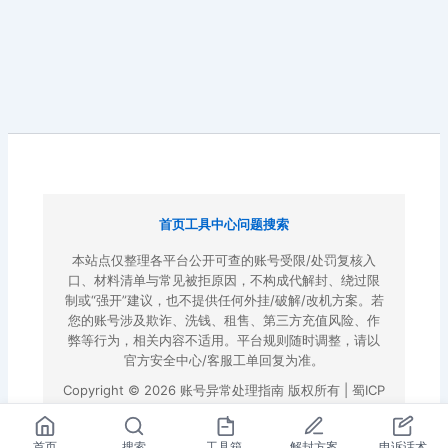
首页
工具中心
问题搜索
本站点仅整理各平台公开可查的账号受限/处罚复核入
口、材料清单与常见被拒原因，不构成代解封、绕过限
制或“强开”建议，也不提供任何外挂/破解/改机方案。若
您的账号涉及欺诈、洗钱、租售、第三方充值风险、作
弊等行为，相关内容不适用。平台规则随时调整，请以
官方安全中心/客服工单回复为准。
Copyright © 2026 账号异常处理指南 版权所有 |
蜀ICP
备2022023972号-3
|
百度地图
首页
搜索
工具箱
解封方案
申诉话术