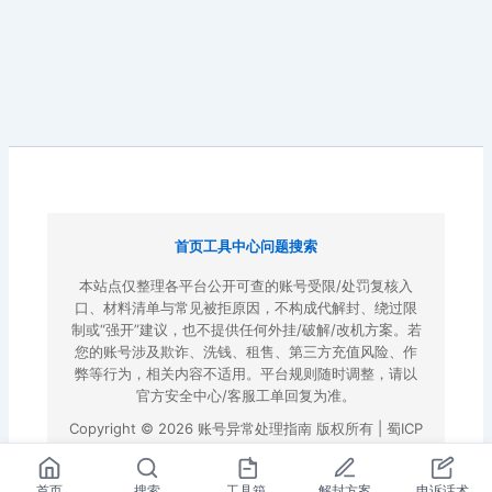
首页
工具中心
问题搜索
本站点仅整理各平台公开可查的账号受限/处罚复核入
口、材料清单与常见被拒原因，不构成代解封、绕过限
制或“强开”建议，也不提供任何外挂/破解/改机方案。若
您的账号涉及欺诈、洗钱、租售、第三方充值风险、作
弊等行为，相关内容不适用。平台规则随时调整，请以
官方安全中心/客服工单回复为准。
Copyright © 2026 账号异常处理指南 版权所有 |
蜀ICP
备2022023972号-3
|
百度地图
首页
搜索
工具箱
解封方案
申诉话术