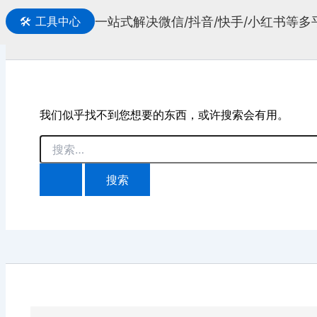
一站式解决微信/抖音/快手/小红书等
🛠️
工具中心
搜
索
我们似乎找不到您想要的东西，或许搜索会有用。
搜
索：