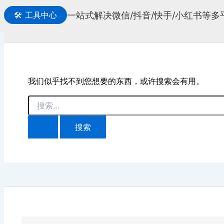
一站式解决微信/抖音/快手/小红书等
🛠️
工具中心
搜
索
我们似乎找不到您想要的东西，或许搜索会有用。
搜
索：