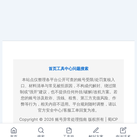
首页
工具中心
问题搜索
本站点仅整理各平台公开可查的账号受限/处罚复核入
口、材料清单与常见被拒原因，不构成代解封、绕过限
制或“强开”建议，也不提供任何外挂/破解/改机方案。若
您的账号涉及欺诈、洗钱、租售、第三方充值风险、作
弊等行为，相关内容不适用。平台规则随时调整，请以
官方安全中心/客服工单回复为准。
Copyright © 2026 账号异常处理指南 版权所有 |
蜀ICP
备2022023972号-3
|
百度地图
首页
搜索
工具箱
解封方案
申诉话术