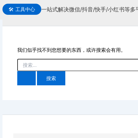
一站式解决微信/抖音/快手/小红书等
🛠️
工具中心
搜
索
我们似乎找不到您想要的东西，或许搜索会有用。
搜
索：