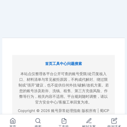
首页
工具中心
问题搜索
本站点仅整理各平台公开可查的账号受限/处罚复核入
口、材料清单与常见被拒原因，不构成代解封、绕过限
制或“强开”建议，也不提供任何外挂/破解/改机方案。若
您的账号涉及欺诈、洗钱、租售、第三方充值风险、作
弊等行为，相关内容不适用。平台规则随时调整，请以
官方安全中心/客服工单回复为准。
Copyright © 2026 账号异常处理指南 版权所有 |
蜀ICP
备2022023972号-3
|
百度地图
首页
搜索
工具箱
解封方案
申诉话术