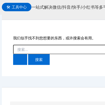
一站式解决微信/抖音/快手/小红书等
🛠️
工具中心
搜
索
我们似乎找不到您想要的东西，或许搜索会有用。
搜
索：