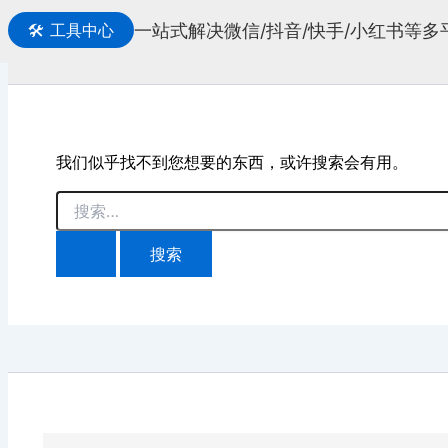
一站式解决微信/抖音/快手/小红书等
🛠️
工具中心
搜
索
我们似乎找不到您想要的东西，或许搜索会有用。
搜
索：