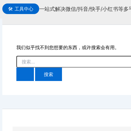
一站式解决微信/抖音/快手/小红书等
🛠️
工具中心
搜
索
我们似乎找不到您想要的东西，或许搜索会有用。
搜
索：