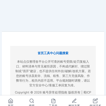
首页
工具中心
问题搜索
本站点仅整理各平台公开可查的账号受限/处罚复核入
口、材料清单与常见被拒原因，不构成代解封、绕过限
制或“强开”建议，也不提供任何外挂/破解/改机方案。若
您的账号涉及欺诈、洗钱、租售、第三方充值风险、作
弊等行为，相关内容不适用。平台规则随时调整，请以
官方安全中心/客服工单回复为准。
Copyright © 2026 账号异常处理指南 版权所有 |
蜀ICP
备2022023972号-3
|
百度地图
首页
搜索
工具箱
解封方案
申诉话术