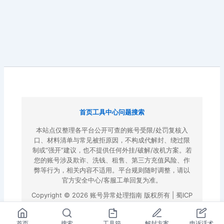
首页
工具中心
问题搜索
本站点仅整理各平台公开可查的账号受限/处罚复核入
口、材料清单与常见被拒原因，不构成代解封、绕过限
制或“强开”建议，也不提供任何外挂/破解/改机方案。若
您的账号涉及欺诈、洗钱、租售、第三方充值风险、作
弊等行为，相关内容不适用。平台规则随时调整，请以
官方安全中心/客服工单回复为准。
Copyright © 2026 账号异常处理指南 版权所有 |
蜀ICP
备2022023972号-3
|
百度地图
首页
搜索
工具箱
解封方案
申诉话术