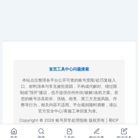
首页
工具中心
问题搜索
本站点仅整理各平台公开可查的账号受限/处罚复核入
口、材料清单与常见被拒原因，不构成代解封、绕过限
制或“强开”建议，也不提供任何外挂/破解/改机方案。若
您的账号涉及欺诈、洗钱、租售、第三方充值风险、作
弊等行为，相关内容不适用。平台规则随时调整，请以
官方安全中心/客服工单回复为准。
Copyright © 2026 账号异常处理指南 版权所有 |
蜀ICP
备2022023972号-3
|
百度地图
首页
搜索
工具箱
解封方案
申诉话术