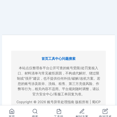
首页
工具中心
问题搜索
本站点仅整理各平台公开可查的账号受限/处罚复核入
口、材料清单与常见被拒原因，不构成代解封、绕过限
制或“强开”建议，也不提供任何外挂/破解/改机方案。若
您的账号涉及欺诈、洗钱、租售、第三方充值风险、作
弊等行为，相关内容不适用。平台规则随时调整，请以
官方安全中心/客服工单回复为准。
Copyright © 2026 账号异常处理指南 版权所有 |
蜀ICP
备2022023972号-3
|
百度地图
首页
搜索
工具箱
解封方案
申诉话术