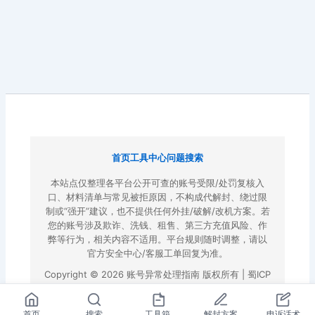
首页
工具中心
问题搜索
本站点仅整理各平台公开可查的账号受限/处罚复核入
口、材料清单与常见被拒原因，不构成代解封、绕过限
制或“强开”建议，也不提供任何外挂/破解/改机方案。若
您的账号涉及欺诈、洗钱、租售、第三方充值风险、作
弊等行为，相关内容不适用。平台规则随时调整，请以
官方安全中心/客服工单回复为准。
Copyright © 2026 账号异常处理指南 版权所有 |
蜀ICP
备2022023972号-3
|
百度地图
首页
搜索
工具箱
解封方案
申诉话术