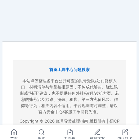
首页
工具中心
问题搜索
本站点仅整理各平台公开可查的账号受限/处罚复核入
口、材料清单与常见被拒原因，不构成代解封、绕过限
制或“强开”建议，也不提供任何外挂/破解/改机方案。若
您的账号涉及欺诈、洗钱、租售、第三方充值风险、作
弊等行为，相关内容不适用。平台规则随时调整，请以
官方安全中心/客服工单回复为准。
Copyright © 2026 账号异常处理指南 版权所有 |
蜀ICP
备2022023972号-3
|
百度地图
首页
搜索
工具箱
解封方案
申诉话术