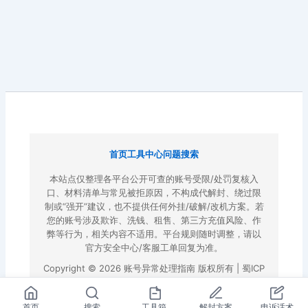
首页
工具中心
问题搜索
本站点仅整理各平台公开可查的账号受限/处罚复核入
口、材料清单与常见被拒原因，不构成代解封、绕过限
制或“强开”建议，也不提供任何外挂/破解/改机方案。若
您的账号涉及欺诈、洗钱、租售、第三方充值风险、作
弊等行为，相关内容不适用。平台规则随时调整，请以
官方安全中心/客服工单回复为准。
Copyright © 2026 账号异常处理指南 版权所有 |
蜀ICP
备2022023972号-3
|
百度地图
首页
搜索
工具箱
解封方案
申诉话术