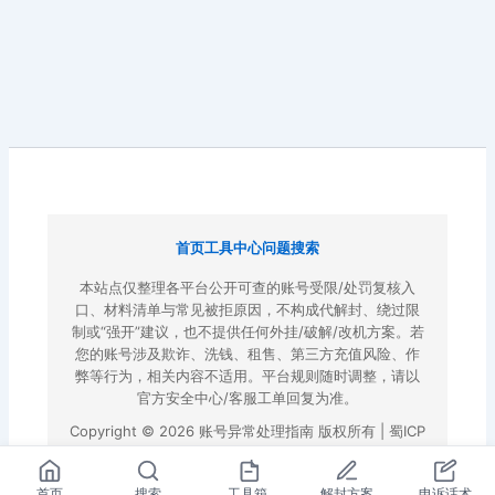
首页
工具中心
问题搜索
本站点仅整理各平台公开可查的账号受限/处罚复核入
口、材料清单与常见被拒原因，不构成代解封、绕过限
制或“强开”建议，也不提供任何外挂/破解/改机方案。若
您的账号涉及欺诈、洗钱、租售、第三方充值风险、作
弊等行为，相关内容不适用。平台规则随时调整，请以
官方安全中心/客服工单回复为准。
Copyright © 2026 账号异常处理指南 版权所有 |
蜀ICP
备2022023972号-3
|
百度地图
首页
搜索
工具箱
解封方案
申诉话术