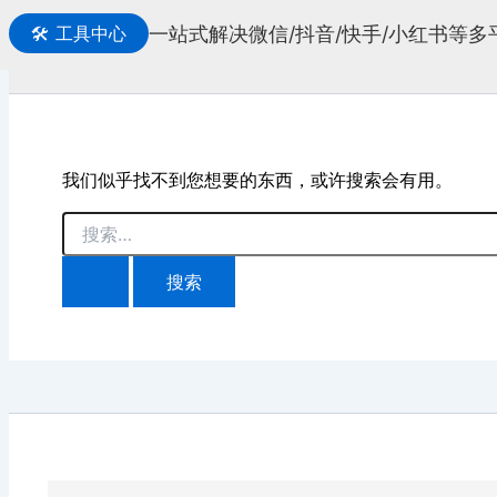
一站式解决微信/抖音/快手/小红书等
🛠️
工具中心
搜
索
我们似乎找不到您想要的东西，或许搜索会有用。
搜
索：