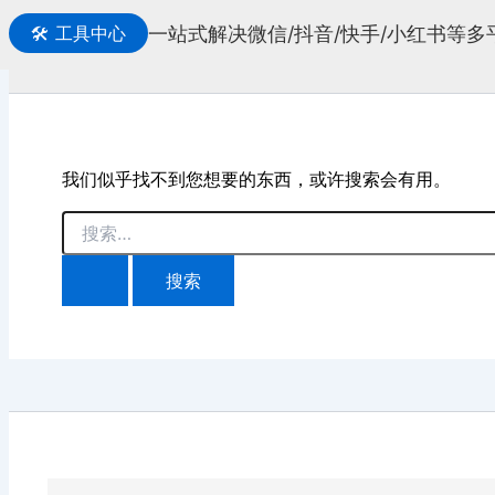
一站式解决微信/抖音/快手/小红书等
🛠️
工具中心
搜
索
我们似乎找不到您想要的东西，或许搜索会有用。
搜
索：