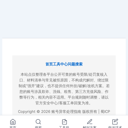
首页
工具中心
问题搜索
本站点仅整理各平台公开可查的账号受限/处罚复核入
口、材料清单与常见被拒原因，不构成代解封、绕过限
制或“强开”建议，也不提供任何外挂/破解/改机方案。若
您的账号涉及欺诈、洗钱、租售、第三方充值风险、作
弊等行为，相关内容不适用。平台规则随时调整，请以
官方安全中心/客服工单回复为准。
Copyright © 2026 账号异常处理指南 版权所有 |
蜀ICP
备2022023972号-3
|
百度地图
首页
搜索
工具箱
解封方案
申诉话术