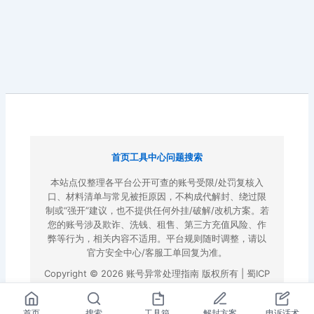
首页
工具中心
问题搜索
本站点仅整理各平台公开可查的账号受限/处罚复核入
口、材料清单与常见被拒原因，不构成代解封、绕过限
制或“强开”建议，也不提供任何外挂/破解/改机方案。若
您的账号涉及欺诈、洗钱、租售、第三方充值风险、作
弊等行为，相关内容不适用。平台规则随时调整，请以
官方安全中心/客服工单回复为准。
Copyright © 2026 账号异常处理指南 版权所有 |
蜀ICP
备2022023972号-3
|
百度地图
首页
搜索
工具箱
解封方案
申诉话术