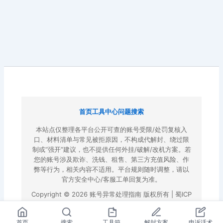
首页
工具中心
问题搜索
本站点仅整理各平台公开可查的账号受限/处罚复核入
口、材料清单与常见被拒原因，不构成代解封、绕过限
制或“强开”建议，也不提供任何外挂/破解/改机方案。若
您的账号涉及欺诈、洗钱、租售、第三方充值风险、作
弊等行为，相关内容不适用。平台规则随时调整，请以
官方安全中心/客服工单回复为准。
Copyright © 2026 账号异常处理指南 版权所有 |
蜀ICP
备2022023972号-3
|
百度地图
首页
搜索
工具箱
解封方案
申诉话术