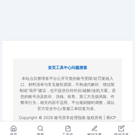
首页
工具中心
问题搜索
本站点仅整理各平台公开可查的账号受限/处罚复核入
口、材料清单与常见被拒原因，不构成代解封、绕过限
制或“强开”建议，也不提供任何外挂/破解/改机方案。若
您的账号涉及欺诈、洗钱、租售、第三方充值风险、作
弊等行为，相关内容不适用。平台规则随时调整，请以
官方安全中心/客服工单回复为准。
Copyright © 2026 账号异常处理指南 版权所有 |
蜀ICP
备2022023972号-3
|
百度地图
首页
搜索
工具箱
解封方案
申诉话术