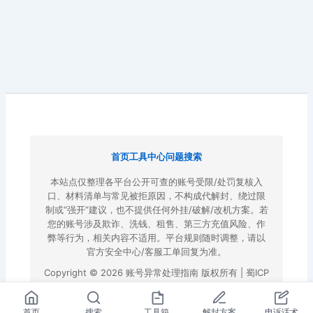
首页
工具中心
问题搜索
本站点仅整理各平台公开可查的账号受限/处罚复核入
口、材料清单与常见被拒原因，不构成代解封、绕过限
制或“强开”建议，也不提供任何外挂/破解/改机方案。若
您的账号涉及欺诈、洗钱、租售、第三方充值风险、作
弊等行为，相关内容不适用。平台规则随时调整，请以
官方安全中心/客服工单回复为准。
Copyright © 2026 账号异常处理指南 版权所有 |
蜀ICP
备2022023972号-3
|
百度地图
首页
搜索
工具箱
解封方案
申诉话术