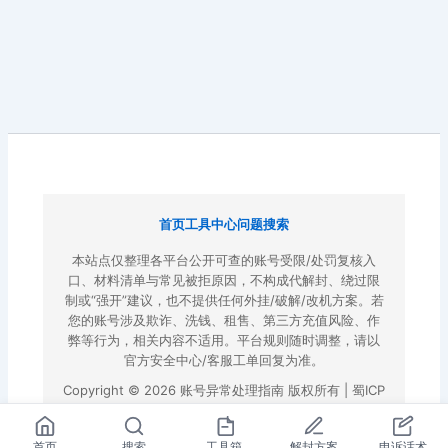
首页
工具中心
问题搜索
本站点仅整理各平台公开可查的账号受限/处罚复核入
口、材料清单与常见被拒原因，不构成代解封、绕过限
制或“强开”建议，也不提供任何外挂/破解/改机方案。若
您的账号涉及欺诈、洗钱、租售、第三方充值风险、作
弊等行为，相关内容不适用。平台规则随时调整，请以
官方安全中心/客服工单回复为准。
Copyright © 2026 账号异常处理指南 版权所有 |
蜀ICP
备2022023972号-3
|
百度地图
首页
搜索
工具箱
解封方案
申诉话术