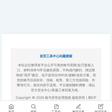
首页
工具中心
问题搜索
本站点仅整理各平台公开可查的账号受限/处罚复核入
口、材料清单与常见被拒原因，不构成代解封、绕过限
制或“强开”建议，也不提供任何外挂/破解/改机方案。若
您的账号涉及欺诈、洗钱、租售、第三方充值风险、作
弊等行为，相关内容不适用。平台规则随时调整，请以
官方安全中心/客服工单回复为准。
Copyright © 2026 账号异常处理指南 版权所有 |
蜀ICP
备2022023972号-3
|
百度地图
首页
搜索
工具箱
解封方案
申诉话术