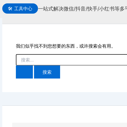
一站式解决微信/抖音/快手/小红书等
🛠️
工具中心
搜
索
我们似乎找不到您想要的东西，或许搜索会有用。
搜
索：