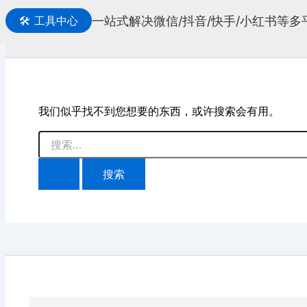
一站式解决微信/抖音/快手/小红书等
🛠️
工具中心
搜
索
我们似乎找不到您想要的东西，或许搜索会有用。
搜
索：