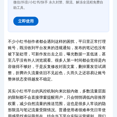
微信/抖音/小红书/快手 永久封禁、限流、解冻全流程免费自
助工具。
立即使用
不少小红书创作者都会遇到这样的困扰，平日里正常打理
账号，既没收到平台发来的违规通知，发布的笔记也没有
被下架处理，可新作发出去之后，曝光数据一直低迷，甚
至几乎没有外人浏览观看。很多人第一时间都会觉得是内
容做得不够好，于是反复修改封面文案，删掉重发尝试调
整，折腾许久流量依旧不见起色，久而久之还容易让账号
整体状态变得越发不稳定。
其实小红书平台的风控机制向来比较内敛，多数流量层面
的限制都不会直接弹窗提醒用户，只会悄悄调低内容推荐
权重，减少自然流量的推送范围，这也是很多人常说的隐
形限流与笔记流量受限情况。普通使用者很难单凭日常使
用感受找准问题所在，结合当下平台实际运营规则，我们