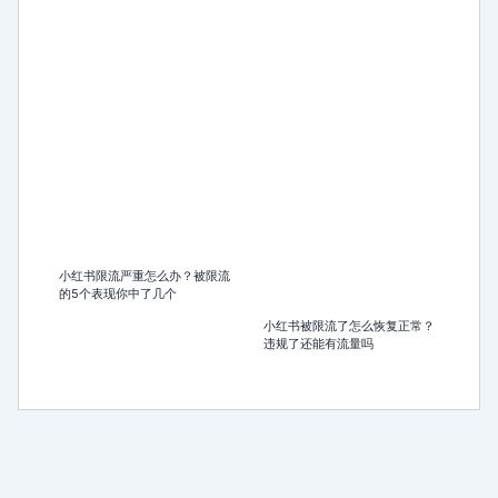
小红书限流严重怎么办？被限流
的5个表现你中了几个
小红书被限流了怎么恢复正常？
违规了还能有流量吗