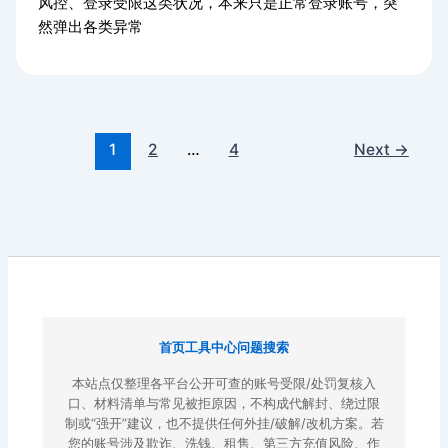
风控、登录受限这类状况，本来只是正常登录账号，突
然弹出各类异常
1
2
…
4
Next
→
首页
工具中心
问题搜索
本站点仅整理各平台公开可查的账号受限/处罚复核入
口、材料清单与常见被拒原因，不构成代解封、绕过限
制或“强开”建议，也不提供任何外挂/破解/改机方案。若
您的账号涉及欺诈、洗钱、租售、第三方充值风险、作