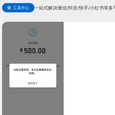
一站式解决微信/抖音/快手/小红书等
🛠️
工具中心
搜
索