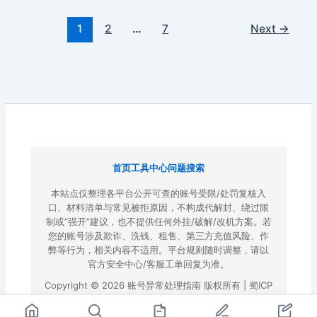
1
2
…
7
Next
→
首页
工具中心
问题搜索
本站点仅整理各平台公开可查的账号受限/处罚复核入
口、材料清单与常见被拒原因，不构成代解封、绕过限
制或“强开”建议，也不提供任何外挂/破解/改机方案。若
您的账号涉及欺诈、洗钱、租售、第三方充值风险、作
弊等行为，相关内容不适用。平台规则随时调整，请以
官方安全中心/客服工单回复为准。
Copyright © 2026 账号异常处理指南 版权所有 |
蜀ICP
备2022023972号-3
|
百度地图