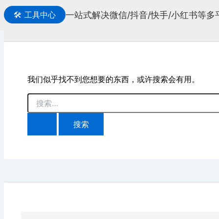
一站式解决微信/抖音/快手/小红书等
🛠️
工具中心
搜
索
我们似乎找不到您想要的东西，或许搜索会有用。
搜
索：