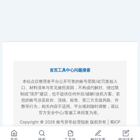
首页
工具中心
问题搜索
本站点仅整理各平台公开可查的账号受限/处罚复核入
口、材料清单与常见被拒原因，不构成代解封、绕过限
制或“强开”建议，也不提供任何外挂/破解/改机方案。若
您的账号涉及欺诈、洗钱、租售、第三方充值风险、作
弊等行为，相关内容不适用。平台规则随时调整，请以
官方安全中心/客服工单回复为准。
Copyright © 2026 账号异常处理指南 版权所有 |
蜀ICP
备2022023972号-3
|
百度地图
首页
搜索
工具箱
解封方案
申诉话术