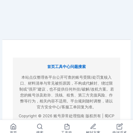
首页
工具中心
问题搜索
本站点仅整理各平台公开可查的账号受限/处罚复核入
口、材料清单与常见被拒原因，不构成代解封、绕过限
制或“强开”建议，也不提供任何外挂/破解/改机方案。若
您的账号涉及欺诈、洗钱、租售、第三方充值风险、作
弊等行为，相关内容不适用。平台规则随时调整，请以
官方安全中心/客服工单回复为准。
Copyright © 2026 账号异常处理指南 版权所有 |
蜀ICP
备2022023972号-3
|
百度地图
首页
搜索
工具箱
解封方案
申诉话术