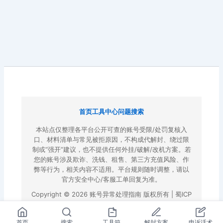
首页
工具中心
问题搜索
本站点仅整理各平台公开可查的账号受限/处罚复核入
口、材料清单与常见被拒原因，不构成代解封、绕过限
制或“强开”建议，也不提供任何外挂/破解/改机方案。若
您的账号涉及欺诈、洗钱、租售、第三方充值风险、作
弊等行为，相关内容不适用。平台规则随时调整，请以
官方安全中心/客服工单回复为准。
Copyright © 2026 账号异常处理指南 版权所有 |
蜀ICP
备2022023972号-3
|
百度地图
首页
搜索
工具箱
解封方案
申诉话术