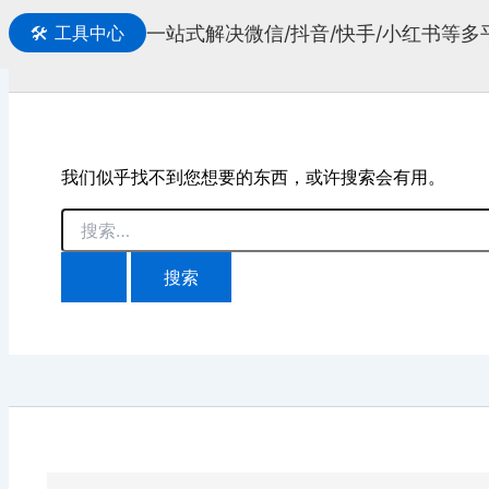
一站式解决微信/抖音/快手/小红书等
🛠️
工具中心
搜
索
我们似乎找不到您想要的东西，或许搜索会有用。
搜
索：