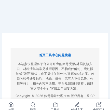
首页
工具中心
问题搜索
本站点仅整理各平台公开可查的账号受限/处罚复核入
口、材料清单与常见被拒原因，不构成代解封、绕过限
制或“强开”建议，也不提供任何外挂/破解/改机方案。若
您的账号涉及欺诈、洗钱、租售、第三方充值风险、作
弊等行为，相关内容不适用。平台规则随时调整，请以
官方安全中心/客服工单回复为准。
Copyright © 2026 账号异常处理指南 版权所有 |
蜀ICP
备2022023972号-3
|
百度地图
首页
搜索
工具箱
解封方案
申诉话术