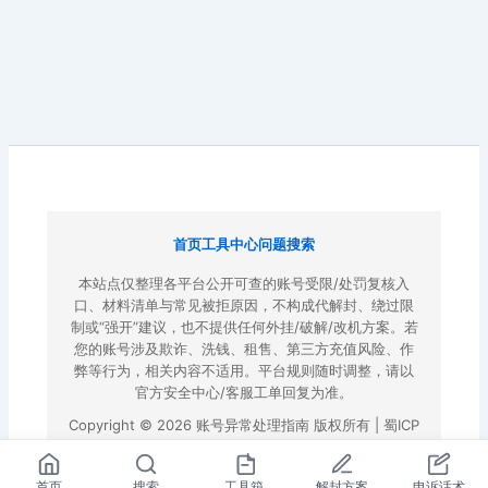
首页
工具中心
问题搜索
本站点仅整理各平台公开可查的账号受限/处罚复核入
口、材料清单与常见被拒原因，不构成代解封、绕过限
制或“强开”建议，也不提供任何外挂/破解/改机方案。若
您的账号涉及欺诈、洗钱、租售、第三方充值风险、作
弊等行为，相关内容不适用。平台规则随时调整，请以
官方安全中心/客服工单回复为准。
Copyright © 2026 账号异常处理指南 版权所有 |
蜀ICP
备2022023972号-3
|
百度地图
首页
搜索
工具箱
解封方案
申诉话术