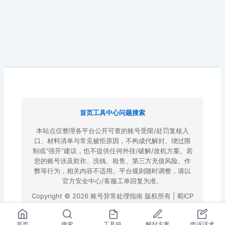
首页
工具中心
问题搜索
本站点仅整理各平台公开可查的账号受限/处罚复核入
口、材料清单与常见被拒原因，不构成代解封、绕过限
制或“强开”建议，也不提供任何外挂/破解/改机方案。若
您的账号涉及欺诈、洗钱、租售、第三方充值风险、作
弊等行为，相关内容不适用。平台规则随时调整，请以
官方安全中心/客服工单回复为准。
Copyright © 2026 账号异常处理指南 版权所有 |
蜀ICP
备2022023972号-3
|
百度地图
首页
搜索
工具箱
解封方案
申诉话术