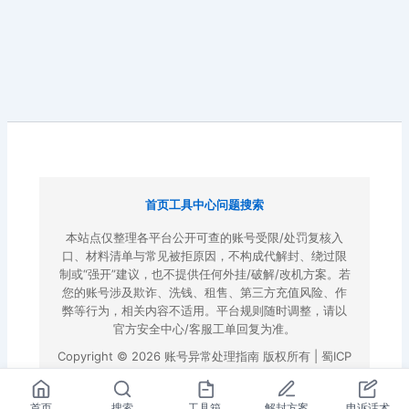
首页
工具中心
问题搜索
本站点仅整理各平台公开可查的账号受限/处罚复核入
口、材料清单与常见被拒原因，不构成代解封、绕过限
制或“强开”建议，也不提供任何外挂/破解/改机方案。若
您的账号涉及欺诈、洗钱、租售、第三方充值风险、作
弊等行为，相关内容不适用。平台规则随时调整，请以
官方安全中心/客服工单回复为准。
Copyright © 2026 账号异常处理指南 版权所有 |
蜀ICP
备2022023972号-3
|
百度地图
首页
搜索
工具箱
解封方案
申诉话术