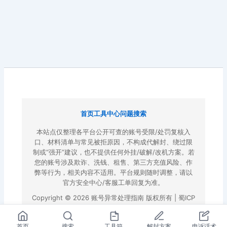
首页
工具中心
问题搜索
本站点仅整理各平台公开可查的账号受限/处罚复核入
口、材料清单与常见被拒原因，不构成代解封、绕过限
制或“强开”建议，也不提供任何外挂/破解/改机方案。若
您的账号涉及欺诈、洗钱、租售、第三方充值风险、作
弊等行为，相关内容不适用。平台规则随时调整，请以
官方安全中心/客服工单回复为准。
Copyright © 2026 账号异常处理指南 版权所有 |
蜀ICP
备2022023972号-3
|
百度地图
首页
搜索
工具箱
解封方案
申诉话术