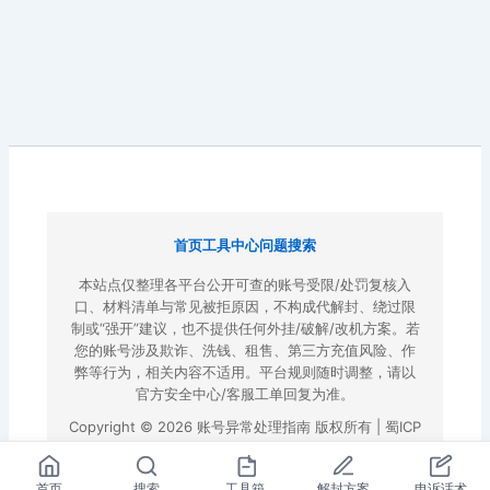
首页
工具中心
问题搜索
本站点仅整理各平台公开可查的账号受限/处罚复核入
口、材料清单与常见被拒原因，不构成代解封、绕过限
制或“强开”建议，也不提供任何外挂/破解/改机方案。若
您的账号涉及欺诈、洗钱、租售、第三方充值风险、作
弊等行为，相关内容不适用。平台规则随时调整，请以
官方安全中心/客服工单回复为准。
Copyright © 2026 账号异常处理指南 版权所有 |
蜀ICP
备2022023972号-3
|
百度地图
首页
搜索
工具箱
解封方案
申诉话术