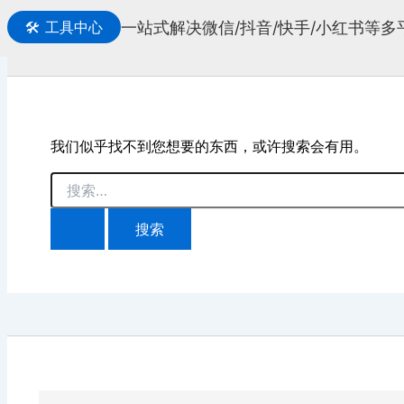
一站式解决微信/抖音/快手/小红书等
🛠️
工具中心
搜
索
我们似乎找不到您想要的东西，或许搜索会有用。
搜
索：