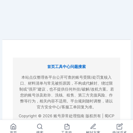
首页
工具中心
问题搜索
本站点仅整理各平台公开可查的账号受限/处罚复核入
口、材料清单与常见被拒原因，不构成代解封、绕过限
制或“强开”建议，也不提供任何外挂/破解/改机方案。若
您的账号涉及欺诈、洗钱、租售、第三方充值风险、作
弊等行为，相关内容不适用。平台规则随时调整，请以
官方安全中心/客服工单回复为准。
Copyright © 2026 账号异常处理指南 版权所有 |
蜀ICP
备2022023972号-3
|
百度地图
首页
搜索
工具箱
解封方案
申诉话术