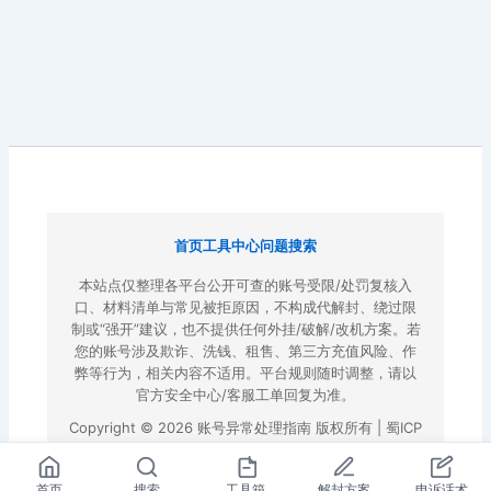
首页
工具中心
问题搜索
本站点仅整理各平台公开可查的账号受限/处罚复核入
口、材料清单与常见被拒原因，不构成代解封、绕过限
制或“强开”建议，也不提供任何外挂/破解/改机方案。若
您的账号涉及欺诈、洗钱、租售、第三方充值风险、作
弊等行为，相关内容不适用。平台规则随时调整，请以
官方安全中心/客服工单回复为准。
Copyright © 2026 账号异常处理指南 版权所有 |
蜀ICP
备2022023972号-3
|
百度地图
首页
搜索
工具箱
解封方案
申诉话术