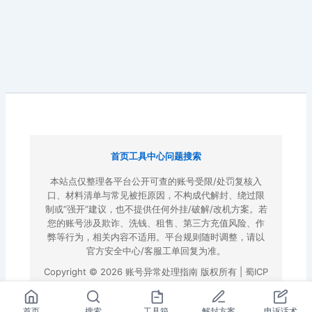
首页
工具中心
问题搜索
本站点仅整理各平台公开可查的账号受限/处罚复核入
口、材料清单与常见被拒原因，不构成代解封、绕过限
制或“强开”建议，也不提供任何外挂/破解/改机方案。若
您的账号涉及欺诈、洗钱、租售、第三方充值风险、作
弊等行为，相关内容不适用。平台规则随时调整，请以
官方安全中心/客服工单回复为准。
Copyright © 2026 账号异常处理指南 版权所有 |
蜀ICP
备2022023972号-3
|
百度地图
首页
搜索
工具箱
解封方案
申诉话术