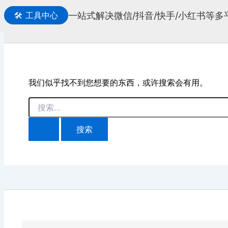
一站式解决微信/抖音/快手/小红书等
🛠️
工具中心
搜
索
我们似乎找不到您想要的东西，或许搜索会有用。
搜
索：