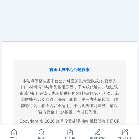
首页
工具中心
问题搜索
本站点仅整理各平台公开可查的账号受限/处罚复核入
口、材料清单与常见被拒原因，不构成代解封、绕过限
制或“强开”建议，也不提供任何外挂/破解/改机方案。若
您的账号涉及欺诈、洗钱、租售、第三方充值风险、作
弊等行为，相关内容不适用。平台规则随时调整，请以
官方安全中心/客服工单回复为准。
Copyright © 2026 账号异常处理指南 版权所有 |
蜀ICP
备2022023972号-3
|
百度地图
首页
搜索
工具箱
解封方案
申诉话术